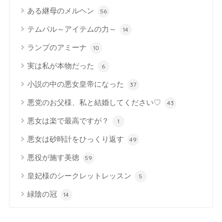
ある継母のメルヘン
56
テムパル～アイテムの力～
14
ランプのアミーナ
10
実は私が本物だった
6
小説の中の悪女皇帝になった
37
悪党のお父様、私と結婚してください♡
43
悪女は楽で最高ですが？
1
悪女は砂時計をひっくり返す
49
悪役が施す美徳
59
皇妃様のシークレットレッスン
5
緑陰の冠
14