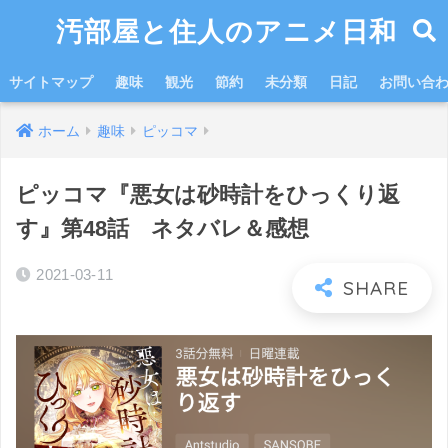
汚部屋と住人のアニメ日和
サイトマップ
趣味
観光
節約
未分類
日記
お問い合
ホーム
趣味
ピッコマ
ピッコマ『悪女は砂時計をひっくり返
す』第48話 ネタバレ＆感想
2021-03-11