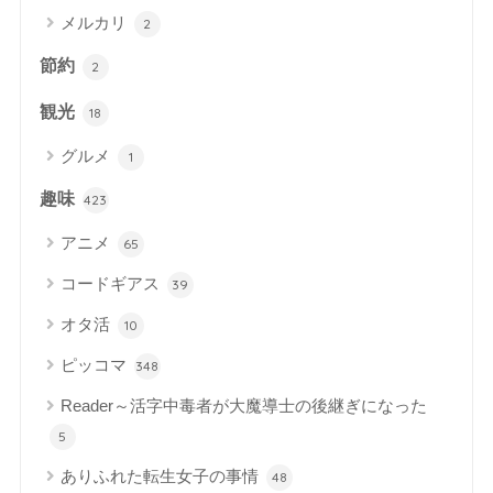
メルカリ
2
節約
2
観光
18
グルメ
1
趣味
423
アニメ
65
コードギアス
39
オタ活
10
ピッコマ
348
Reader～活字中毒者が大魔導士の後継ぎになった
5
ありふれた転生女子の事情
48