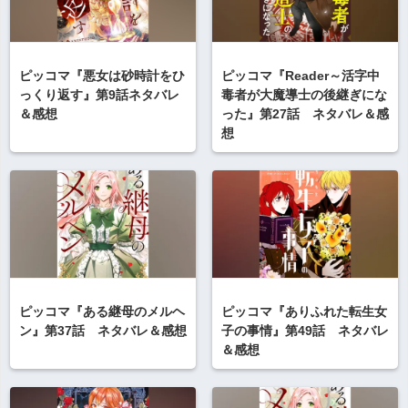
ピッコマ『悪女は砂時計をひ
ピッコマ『Reader～活字中
っくり返す』第9話ネタバレ
毒者が大魔導士の後継ぎにな
＆感想
った』第27話 ネタバレ＆感
想
ピッコマ『ある継母のメルヘ
ピッコマ『ありふれた転生女
ン』第37話 ネタバレ＆感想
子の事情』第49話 ネタバレ
＆感想