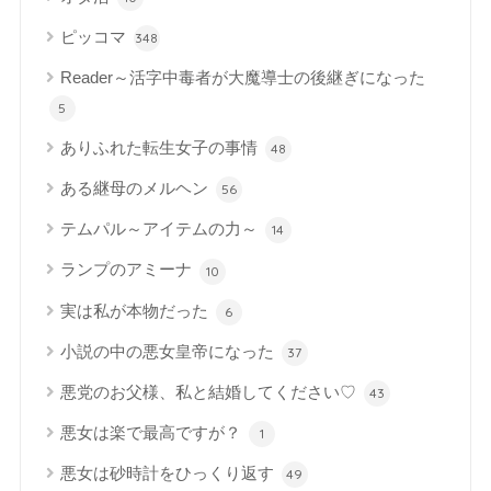
ピッコマ
348
Reader～活字中毒者が大魔導士の後継ぎになった
5
ありふれた転生女子の事情
48
ある継母のメルヘン
56
テムパル～アイテムの力～
14
ランプのアミーナ
10
実は私が本物だった
6
小説の中の悪女皇帝になった
37
悪党のお父様、私と結婚してください♡
43
悪女は楽で最高ですが？
1
悪女は砂時計をひっくり返す
49