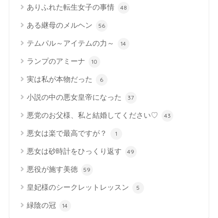
ありふれた転生女子の事情
48
ある継母のメルヘン
56
テムパル～アイテムの力～
14
ランプのアミーナ
10
実は私が本物だった
6
小説の中の悪女皇帝になった
37
悪党のお父様、私と結婚してください♡
43
悪女は楽で最高ですが？
1
悪女は砂時計をひっくり返す
49
悪役が施す美徳
59
皇妃様のシークレットレッスン
5
緑陰の冠
14