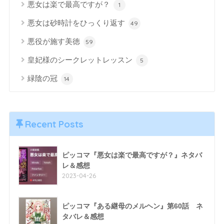
悪女は楽で最高ですが？
1
悪女は砂時計をひっくり返す
49
悪役が施す美徳
59
皇妃様のシークレットレッスン
5
緑陰の冠
14
Recent Posts
ピッコマ『悪女は楽で最高ですが？』ネタバ
レ＆感想
2023-04-26
ピッコマ『ある継母のメルヘン』第60話 ネ
タバレ＆感想