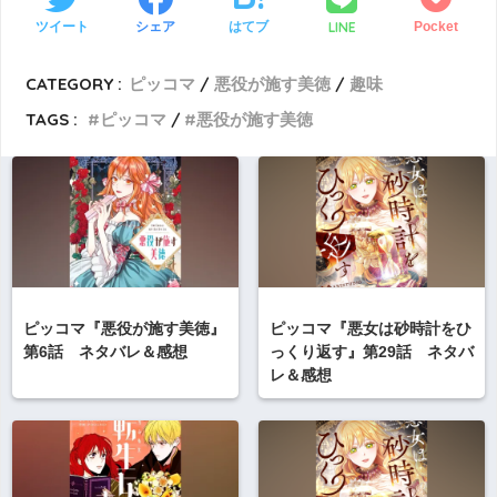
LINE
ツイート
シェア
はてブ
Pocket
CATEGORY :
ピッコマ
悪役が施す美徳
趣味
TAGS :
ピッコマ
悪役が施す美徳
ピッコマ『悪役が施す美徳』
ピッコマ『悪女は砂時計をひ
第6話 ネタバレ＆感想
っくり返す』第29話 ネタバ
レ＆感想