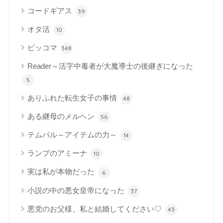
コードギアス
39
オタ活
10
ピッコマ
348
Reader～活字中毒者が大魔導士の後継ぎになった
5
ありふれた転生女子の事情
48
ある継母のメルヘン
56
テムパル～アイテムの力～
14
ランプのアミーナ
10
実は私が本物だった
6
小説の中の悪女皇帝になった
37
悪党のお父様、私と結婚してください♡
43