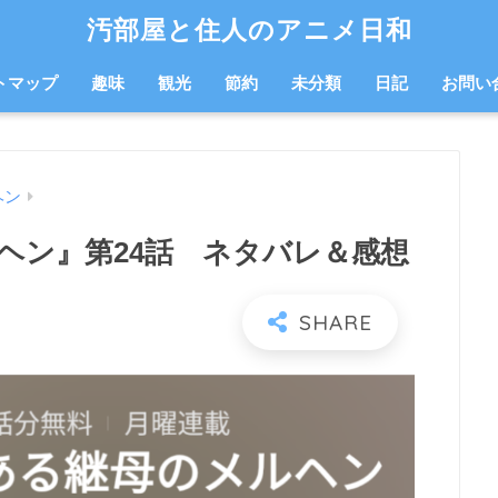
汚部屋と住人のアニメ日和
トマップ
趣味
観光
節約
未分類
日記
お問い
ヘン
ヘン』第24話 ネタバレ＆感想