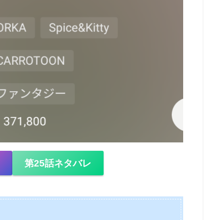
覧
第25話ネタバレ