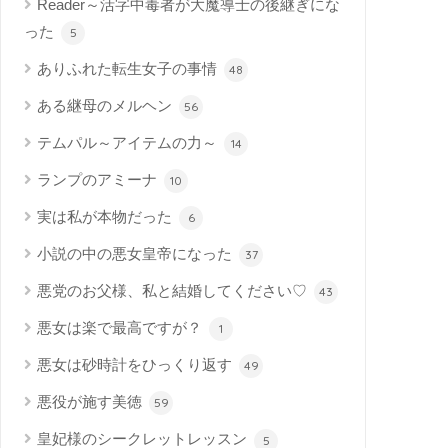
Reader～活字中毒者が大魔導士の後継ぎにな
った
5
ありふれた転生女子の事情
48
ある継母のメルヘン
56
テムパル～アイテムの力～
14
ランプのアミーナ
10
実は私が本物だった
6
小説の中の悪女皇帝になった
37
悪党のお父様、私と結婚してください♡
43
悪女は楽で最高ですが？
1
悪女は砂時計をひっくり返す
49
悪役が施す美徳
59
皇妃様のシークレットレッスン
5