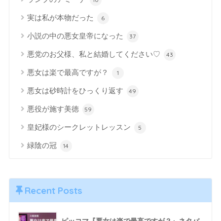
実は私が本物だった
6
小説の中の悪女皇帝になった
37
悪党のお父様、私と結婚してください♡
43
悪女は楽で最高ですが？
1
悪女は砂時計をひっくり返す
49
悪役が施す美徳
59
皇妃様のシークレットレッスン
5
緑陰の冠
14
Recent Posts