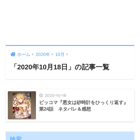
ホーム
2020年
10月
「2020年10月18日」の記事一覧
2020-10-18
ピッコマ『悪女は砂時計をひっくり返す』
第24話 ネタバレ＆感想
検索