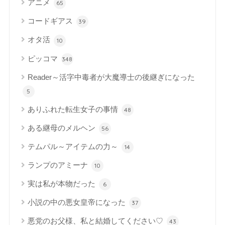
アニメ
65
コードギアス
39
オタ活
10
ピッコマ
348
Reader～活字中毒者が大魔導士の後継ぎになった
5
ありふれた転生女子の事情
48
ある継母のメルヘン
56
テムパル～アイテムの力～
14
ランプのアミーナ
10
実は私が本物だった
6
小説の中の悪女皇帝になった
37
悪党のお父様、私と結婚してください♡
43