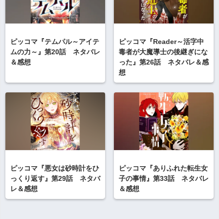
ピッコマ『テムパル～アイテ
ピッコマ『Reader～活字中
ムの力～』第20話 ネタバレ
毒者が大魔導士の後継ぎにな
＆感想
った』第26話 ネタバレ＆感
想
ピッコマ『悪女は砂時計をひ
ピッコマ『ありふれた転生女
っくり返す』第29話 ネタバ
子の事情』第33話 ネタバレ
レ＆感想
＆感想