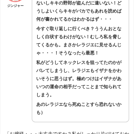
ないしキキの野郎が盗んだに違いない！ど
ジンジャー
うしよいくらキキがバカでもあれを読めば
何が書かれてるかはわかるはず・・・
今すぐ取り返しに行くべき？ううんおとな
しく白状するわけがない！むしろ私を脅し
てくるかも。まさかレラジエに見せるんじ
ゃ・・・！そうなったら最悪！
私がどうしてネックレスを狙ってたのかが
バレてしまうし、レラジエもイザナをかわ
いそうに思うはず。極めつけはイザナがあ
いつの運命の相手だってことまで知られて
しまう。
あのレラジエなら死ぬことすら恐れないか
も）
「お嬢様・・・大丈夫ですか？私がしっかり片づけておか