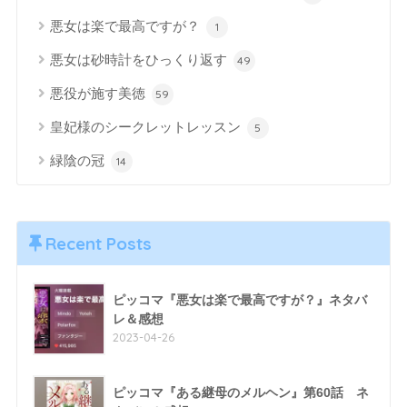
悪女は楽で最高ですが？
1
悪女は砂時計をひっくり返す
49
悪役が施す美徳
59
皇妃様のシークレットレッスン
5
緑陰の冠
14
Recent Posts
ピッコマ『悪女は楽で最高ですが？』ネタバ
レ＆感想
2023-04-26
ピッコマ『ある継母のメルヘン』第60話 ネ