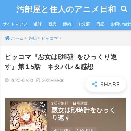
汚部屋と住人のアニメ日和
サイトマップ
趣味
観光
節約
未分類
日記
お問い合
ホーム
趣味
ピッコマ
ピッコマ『悪女は砂時計をひっくり返
す』第１5話 ネタバレ＆感想
2020-08-30
2020-09-06