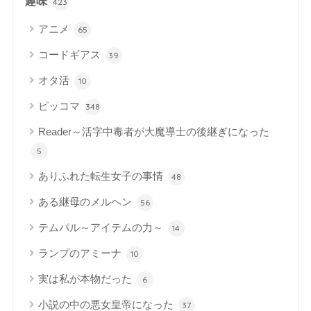
趣味
423
アニメ
65
コードギアス
39
オタ活
10
ピッコマ
348
Reader～活字中毒者が大魔導士の後継ぎになった
5
ありふれた転生女子の事情
48
ある継母のメルヘン
56
テムパル～アイテムの力～
14
ランプのアミーナ
10
実は私が本物だった
6
小説の中の悪女皇帝になった
37