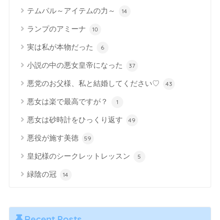
テムパル～アイテムの力～
14
ランプのアミーナ
10
実は私が本物だった
6
小説の中の悪女皇帝になった
37
悪党のお父様、私と結婚してください♡
43
悪女は楽で最高ですが？
1
悪女は砂時計をひっくり返す
49
悪役が施す美徳
59
皇妃様のシークレットレッスン
5
緑陰の冠
14
Recent Posts