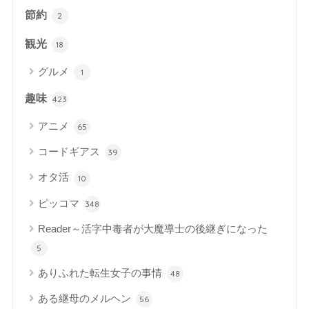
節約
2
観光
18
グルメ
1
趣味
423
アニメ
65
コードギアス
39
オタ活
10
ピッコマ
348
Reader～活字中毒者が大魔導士の後継ぎになった
5
ありふれた転生女子の事情
48
ある継母のメルヘン
56