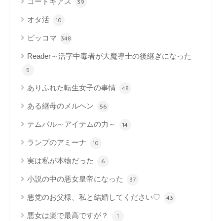
コードギアス
39
オタ活
10
ピッコマ
348
Reader～活字中毒者が大魔導士の後継ぎになった
5
ありふれた転生女子の事情
48
ある継母のメルヘン
56
テムパル～アイテムの力～
14
ランプのアミーナ
10
実は私が本物だった
6
小説の中の悪女皇帝になった
37
悪党のお父様、私と結婚してください♡
43
悪女は楽で最高ですが？
1