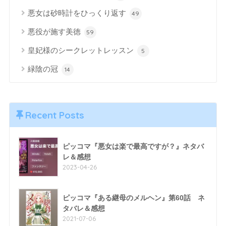
悪女は砂時計をひっくり返す
49
悪役が施す美徳
59
皇妃様のシークレットレッスン
5
緑陰の冠
14
Recent Posts
ピッコマ『悪女は楽で最高ですが？』ネタバ
レ＆感想
2023-04-26
ピッコマ『ある継母のメルヘン』第60話 ネ
タバレ＆感想
2021-07-06