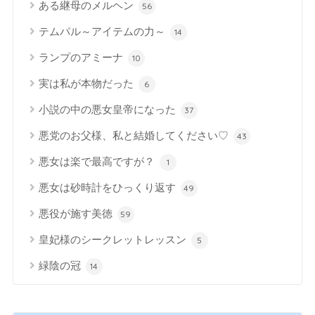
ある継母のメルヘン
56
テムパル～アイテムの力～
14
ランプのアミーナ
10
実は私が本物だった
6
小説の中の悪女皇帝になった
37
悪党のお父様、私と結婚してください♡
43
悪女は楽で最高ですが？
1
悪女は砂時計をひっくり返す
49
悪役が施す美徳
59
皇妃様のシークレットレッスン
5
緑陰の冠
14