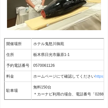
開催場所
ホテル鬼怒川御苑
住所
栃木県日光市藤原1‐1
予約電話番号
0570061126
料金
ホームページにて確認してください
https:/
無料150台
駐車場
＊カーナビ利用の場合、電話番号「028877