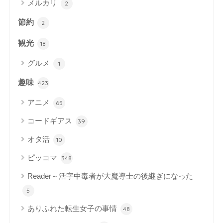
メルカリ
2
節約
2
観光
18
グルメ
1
趣味
423
アニメ
65
コードギアス
39
オタ活
10
ピッコマ
348
Reader～活字中毒者が大魔導士の後継ぎになった
5
ありふれた転生女子の事情
48