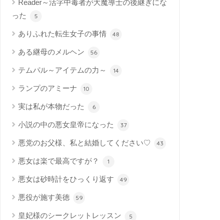
Reader～活字中毒者が大魔導士の後継ぎにな
った
5
ありふれた転生女子の事情
48
ある継母のメルヘン
56
テムパル～アイテムの力～
14
ランプのアミーナ
10
実は私が本物だった
6
小説の中の悪女皇帝になった
37
悪党のお父様、私と結婚してください♡
43
悪女は楽で最高ですが？
1
悪女は砂時計をひっくり返す
49
悪役が施す美徳
59
皇妃様のシークレットレッスン
5