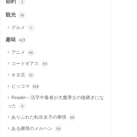
節約
2
観光
18
グルメ
1
趣味
423
アニメ
65
コードギアス
39
オタ活
10
ピッコマ
348
Reader～活字中毒者が大魔導士の後継ぎにな
った
5
ありふれた転生女子の事情
48
ある継母のメルヘン
56