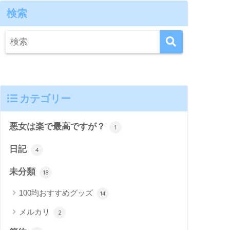
検索
カテゴリー
悪女は楽で最高ですが？
1
日記
4
未分類
18
100均おすすめグッズ
14
メルカリ
2