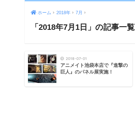
ホーム
2018年
7月
「2018年7月1日」の記事一覧
2018-07-01
アニメイト池袋本店で『進撃の
巨人』のパネル展実施！