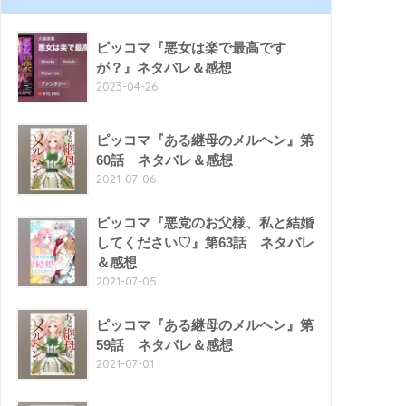
ピッコマ『悪女は楽で最高です
が？』ネタバレ＆感想
2023-04-26
ピッコマ『ある継母のメルヘン』第
60話 ネタバレ＆感想
2021-07-06
ピッコマ『悪党のお父様、私と結婚
してください♡』第63話 ネタバレ
＆感想
2021-07-05
ピッコマ『ある継母のメルヘン』第
59話 ネタバレ＆感想
2021-07-01