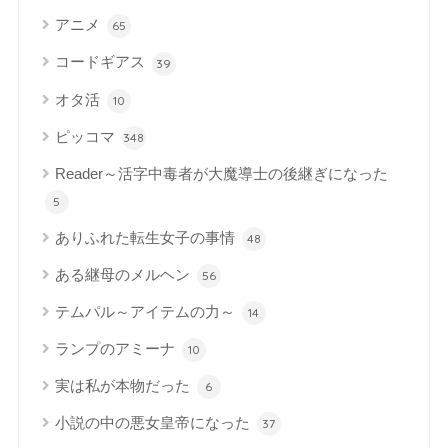
アニメ
65
コードギアス
39
オタ活
10
ピッコマ
348
Reader～活字中毒者が大魔導士の後継ぎになった
5
ありふれた転生女子の事情
48
ある継母のメルヘン
56
テムパル～アイテムの力～
14
ランプのアミーナ
10
実は私が本物だった
6
小説の中の悪女皇帝になった
37