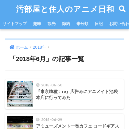
汚部屋と住人のアニメ日和
サイトマップ
趣味
観光
節約
未分類
日記
お問い合
ホーム
2018年
「2018年6月」の記事一覧
2018-06-30
『東京喰種：re』広告みにアニメイト池袋
本店に行ってみた
2018-06-29
アミューズメント一番カフェ コードギアス