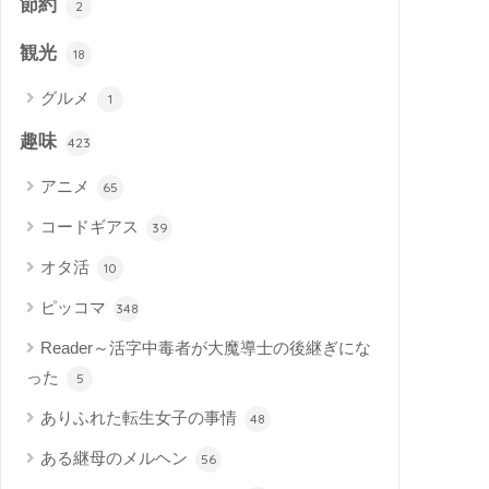
節約
2
観光
18
グルメ
1
趣味
423
アニメ
65
コードギアス
39
オタ活
10
ピッコマ
348
Reader～活字中毒者が大魔導士の後継ぎにな
った
5
ありふれた転生女子の事情
48
ある継母のメルヘン
56