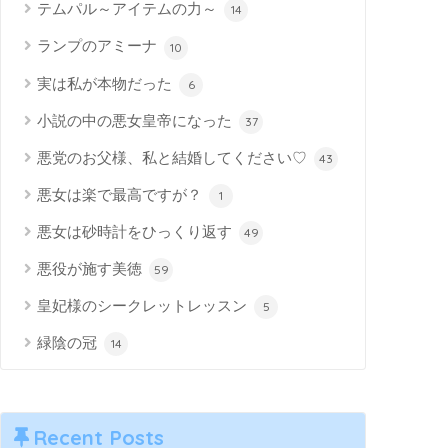
テムパル～アイテムの力～
14
ランプのアミーナ
10
実は私が本物だった
6
小説の中の悪女皇帝になった
37
悪党のお父様、私と結婚してください♡
43
悪女は楽で最高ですが？
1
悪女は砂時計をひっくり返す
49
悪役が施す美徳
59
皇妃様のシークレットレッスン
5
緑陰の冠
14
Recent Posts